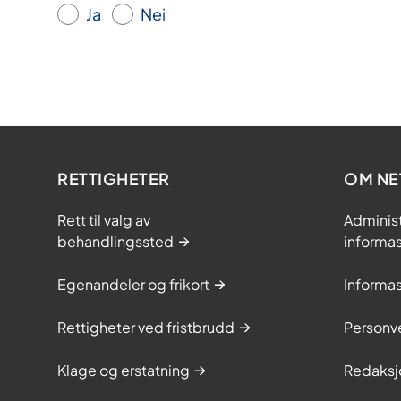
Ja
Nei
RETTIGHETER
OM NE
Rett til valg av
Adminis
behandlingssted
informa
Egenandeler og frikort
Informa
Rettigheter ved fristbrudd
Personv
Klage og erstatning
Redaksj