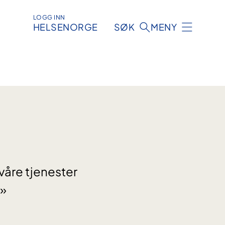
LOGG INN
HELSENORGE
SØK
MENY
våre tjenester
m»