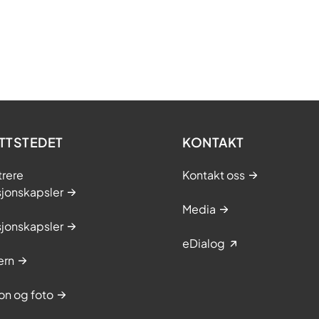
TTSTEDET
KONTAKT
trere
Kontakt oss
sjonskapsler
Media
sjonskapsler
eDialog
ern
on og foto