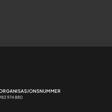
Organisasjon
ORGANISASJONSNUMMER
983 974 880