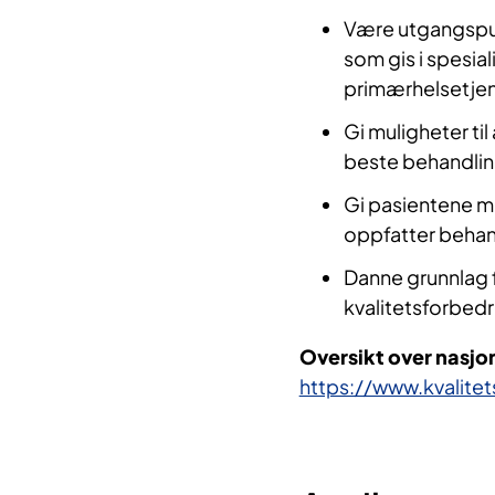
​Være utgangspun
som gis i spesia
primærhelsetje
Gi muligheter ti
beste behandli
Gi pasientene mu
oppfatter behand
Danne grunnlag fo
kvalitetsforbedr
Oversikt over nasjon
https://www.kvalitets