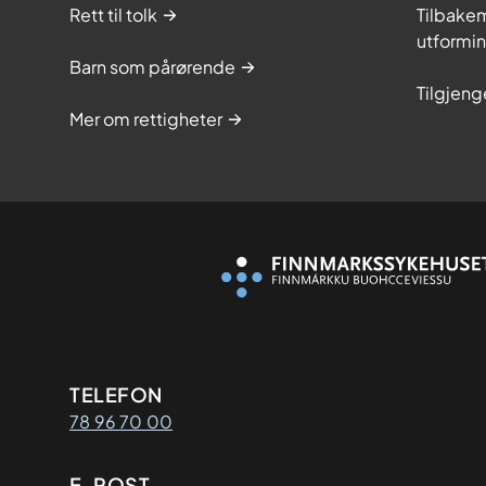
Rett til tolk
Tilbakem
utformi
Barn som pårørende
Tilgjeng
Mer om rettigheter
Kontaktinformasjon
TELEFON
78 96 70 00
E-POST