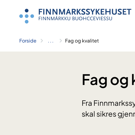
Hopp
til
innhold
Forside
..
.
Fag og kvalitet
Fag og 
Fra Finnmarkssy
skal sikres gje