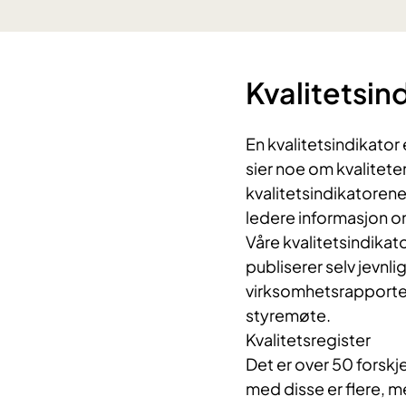
​Kvalitetsin
En kvalitetsindikator 
sier noe om kvalitet
kvalitetsindikatorene
ledere informasjon om
Våre kvalitetsindikato
publiserer selv jevnlig
virksomhetsrapporter
styremøte.
Kvalitetsregister
​Det er
over 50 forskj
med disse er flere, me