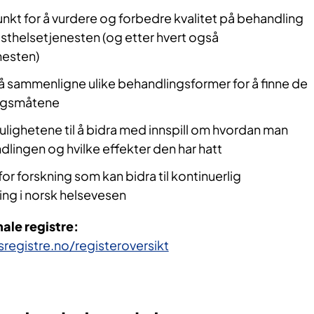
kt for å vurdere og forbedre kvalitet på behandling
listhelsetjenesten (og etter hvert også
nesten)
l å sammenligne ulike behandlingsformer for å finne de
ngsmåtene
lighetene til å bidra med innspill om hvordan man
lingen og hvilke effekter den har hatt
r forsk​ning som kan bidra til kontinuerlig
ing i norsk helsevesen
ale registre:
registre.no/registeroversikt​