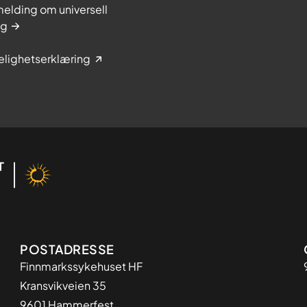
elding om universell
ng
elighetserklæring
Adresse
POSTADRESSE
Finnmarkssykehuset HF
Kransvikveien 35
9601 Hammerfest