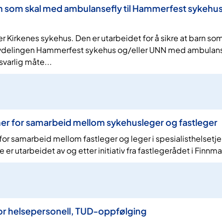
rn som skal med ambulansefly til Hammerfest sykehu
Kirkenes sykehus. Den er utarbeidet for å sikre at barn so
vdelingen Hammerfest sykehus og/eller UNN med ambulans
rsvarlig måte...
er for samarbeid mellom sykehusleger og fastleger
or samarbeid mellom fastleger og leger i spesialisthelsetj
e er utarbeidet av og etter initiativ fra fastlegerådet i Finnma
r helsepersonell, TUD-oppfølging