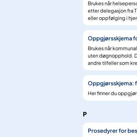
Brukes når helseperso
etter delegasjon fra 
eller oppfølging i hj
Oppgjørsskjema fo
Brukes når kommunal le
uten døgnopphold. Det
andre tilfeller som k
Oppgjørsskjema: f
Her finner du oppgjø
P
Prosedyrer for best