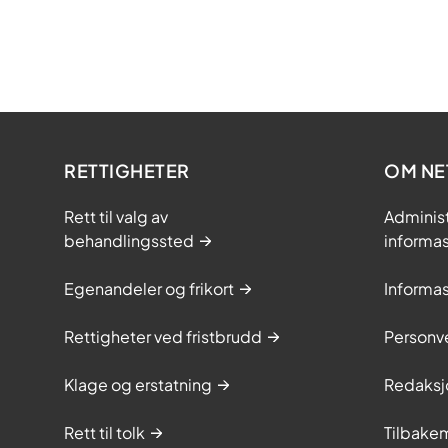
RETTIGHETER
OM NE
Rett til valg av
Adminis
behandlingssted
informa
Egenandeler og frikort
Informa
Rettigheter ved fristbrudd
Personv
Klage og erstatning
Redaksj
Rett til tolk
Tilbakem