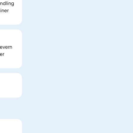
andling
iner
severn
er