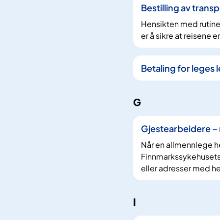
Bestilling av trans
Hensikten med rutinen
er å sikre at reisene e
Betaling for lege
G
Gjestearbeidere – 
Når en allmennlege he
Finnmarkssykehusets 
eller adresser med h
I