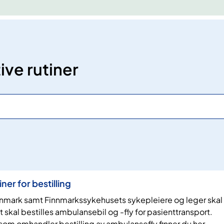
ive rutiner
ner for bestilling
innmark samt Finnmarkssykehusets sykepleiere og leger skal
t skal bestilles ambulansebil og -fly for pasienttransport.
om omhandler bestilling av ambulansefly finner du her.