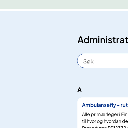
Administrat
S
ø
k
A
1
2
Ambulansefly - ruti
t
r
Alle primærleger i F
e
til hvor og hvordan de
Prosedyren PR18379 s