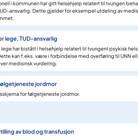
nell i kommunen har gitt helsehjelp relatert til tvungen beh
TUD-ansvarlig. Dette gjelder for eksempel utdeling av medis
emmet.
r lege, TUD-ansvarlig
ge har bistått i helsehjelp relatert til tvungent psykisk hel
te kan f.eks. være i forbindelse med overføring til UNN ell
rever medisinsk vurdering.
ølgetjeneste jordmor
rsskjema for følgetjeneste jordmor.
illing av blod og transfusjon