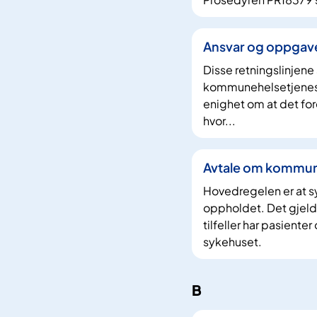
f
f
Ansvar og oppgaver
Disse retningslinjene
kommunehelsetjeneste
enighet om at det for
hvor...
Avtale om kommun
Hovedregelen er at s
oppholdet. Det gjelde
tilfeller har pasient
sykehuset.
B