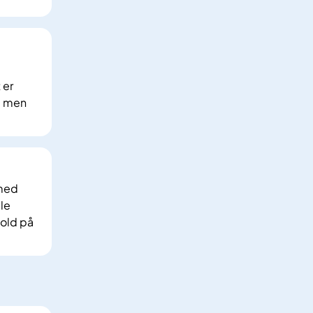
 er
, men
 med
le
hold på