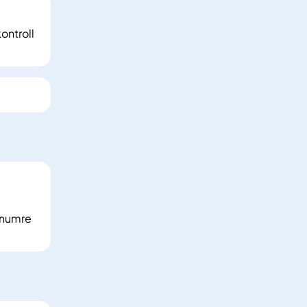
ontroll
nnumre