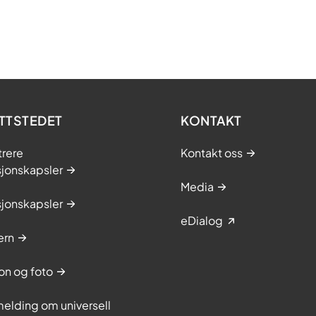
TTSTEDET
KONTAKT
trere
Kontakt oss
sjonskapsler
Media
sjonskapsler
eDialog
ern
on og foto
elding om universell