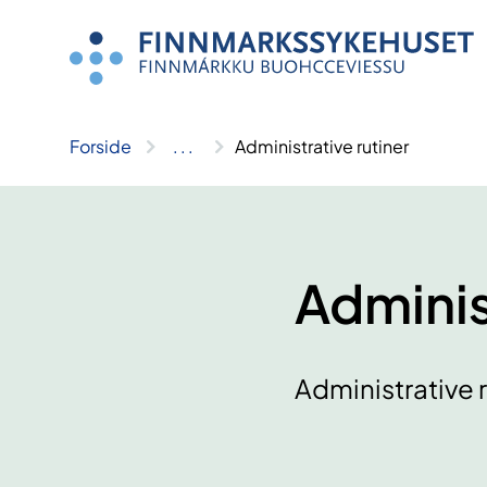
Hopp
til
innhold
Forside
..
.
Administrative rutiner
Adminis
Administrative 