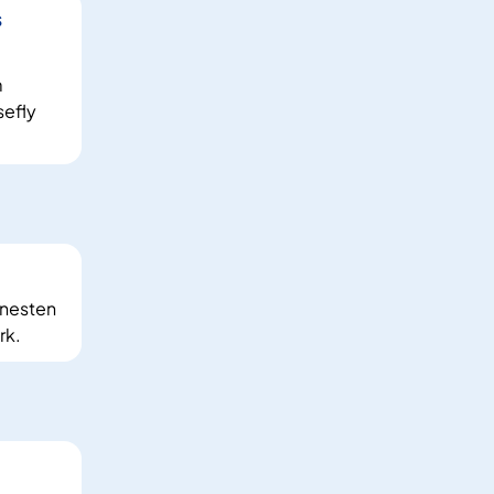
s
m
efly
enesten
rk.