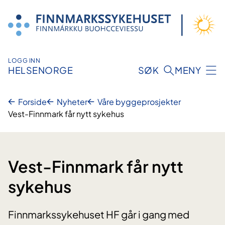
Hopp
til
innhold
LOGG INN
HELSENORGE
SØK
MENY
Forside
Nyheter
Våre byggeprosjekter
Vest-Finnmark får nytt sykehus
Vest-Finnmark får nytt
sykehus
Finnmarkssykehuset HF går i gang med