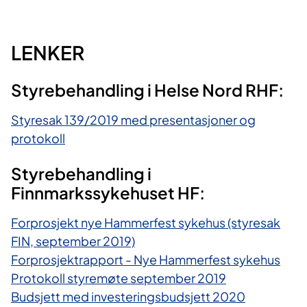
LENKER
Styrebehandling i Helse Nord RHF:
Styresak 139/2019 med presentasjoner og
protokoll
Styrebehandling i
Finnmarkssykehuset HF:
Forprosjekt nye Hammerfest sykehus (styresak
FIN, september 2019)
Forprosjektrapport - Nye Hammerfest sykehus
Protokoll styremøte september 2019
Budsjett med investeringsbudsjett 2020