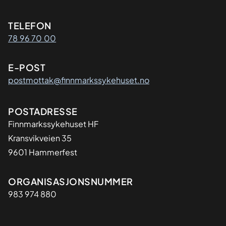
Kontaktinformasjon
TELEFON
78 96 70 00
E-POST
postmottak@finnmarkssykehuset.no
Adresse
POSTADRESSE
Finnmarkssykehuset HF
Kransvikveien 35
9601 Hammerfest
Organisasjon
ORGANISASJONSNUMMER
983 974 880