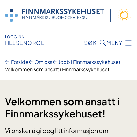
Hopp
til
innhold
LOGG INN
HELSENORGE
SØK
MENY
Forside
Om oss
Jobb i Finnmarkssykehuset
Velkommen som ansatt i Finnmarkssykehuset!
Velkommen som ansatt i
Finnmarkssykehuset!
Vi ønsker å gi deg litt informasjon om