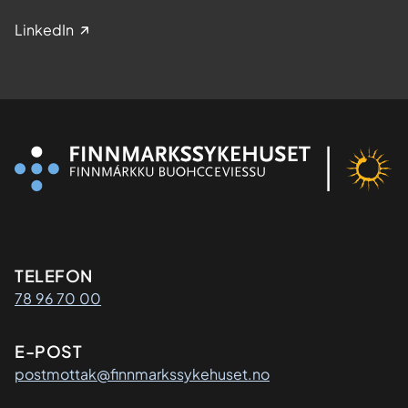
LinkedIn
Kontaktinformasjon
TELEFON
78 96 70 00
E-POST
postmottak@finnmarkssykehuset.no