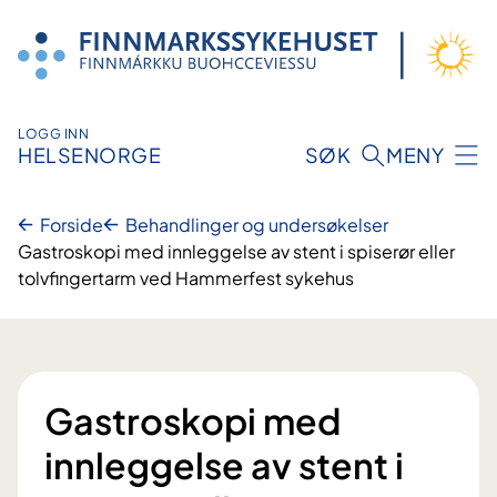
Hopp
til
innhold
LOGG INN
HELSENORGE
SØK
MENY
Forside
Behandlinger og undersøkelser
Gastroskopi med innleggelse av stent i spiserør eller
tolvfingertarm ved Hammerfest sykehus
Gastroskopi med
innleggelse av stent i