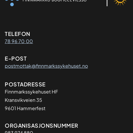
Kontaktinformasjon
TELEFON
78 96 70 00
E-POST
postmottak@finnmarkssykehuset.no
Adresse
POSTADRESSE
Finnmarkssykehuset HF
Kransvikveien 35
9601 Hammerfest
Organisasjon
ORGANISASJONSNUMMER
983 974 880