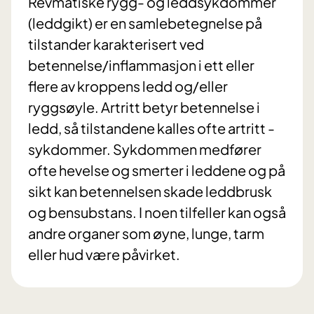
Revmatiske rygg- og leddsykdommer
(leddgikt) er en samlebetegnelse på
tilstander karakterisert ved
betennelse/inflammasjon i ett eller
flere av kroppens ledd og/eller
ryggsøyle. Artritt betyr betennelse i
ledd, så tilstandene kalles ofte artritt -
sykdommer. Sykdommen medfører
ofte hevelse og smerter i leddene og på
sikt kan betennelsen skade leddbrusk
og bensubstans. I noen tilfeller kan også
andre organer som øyne, lunge, tarm
eller hud være påvirket.