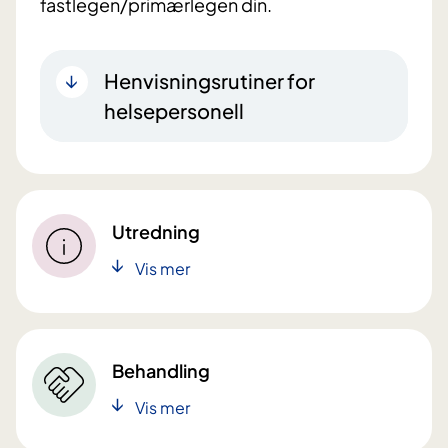
fastlegen/primærlegen din.
Henvisningsrutiner for
helsepersonell
Utredning
Vis mer
Behandling
Vis mer