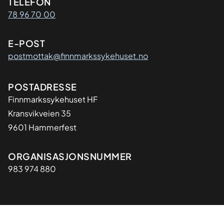
Kontaktinformasjon
TELEFON
78 96 70 00
E-POST
postmottak@finnmarkssykehuset.no
Adresse
POSTADRESSE
Finnmarkssykehuset HF
Kransvikveien 35
9601 Hammerfest
Organisasjon
ORGANISASJONSNUMMER
983 974 880