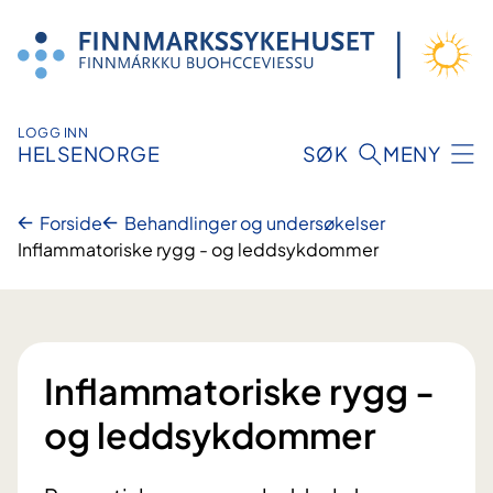
Hopp
til
innhold
LOGG INN
HELSENORGE
SØK
MENY
Forside
Behandlinger og undersøkelser
Inflammatoriske rygg - og leddsykdommer
Inflammatoriske rygg -
og leddsykdommer