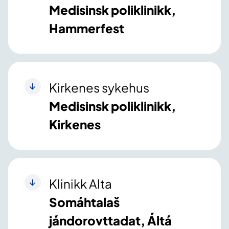
Medisinsk poliklinikk,
Hammerfest
Kirkenes sykehus
Medisinsk poliklinikk,
Kirkenes
Klinikk Alta
Somáhtalaš
jándorovttadat, Áltá