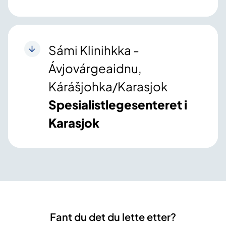
Sámi Klinihkka -
Ávjovárgeaidnu,
Kárášjohka/Karasjok
Spesialistlegesenteret i
Karasjok
Fant du det du lette etter?