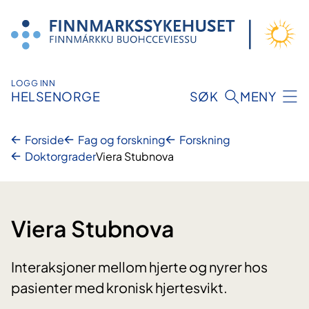
Hopp
til
innhold
LOGG INN
HELSENORGE
SØK
MENY
Forside
Fag og forskning
Forskning
Doktorgrader
Viera Stubnova
Viera Stubnova
Interaksjoner mellom hjerte og nyrer hos
pasienter med kronisk hjertesvikt.