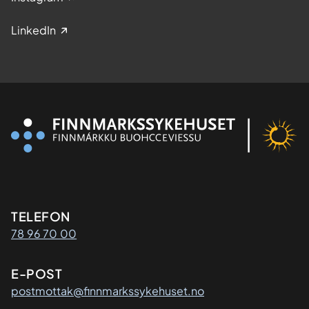
LinkedIn
Kontaktinformasjon
TELEFON
78 96 70 00
E-POST
postmottak@finnmarkssykehuset.no