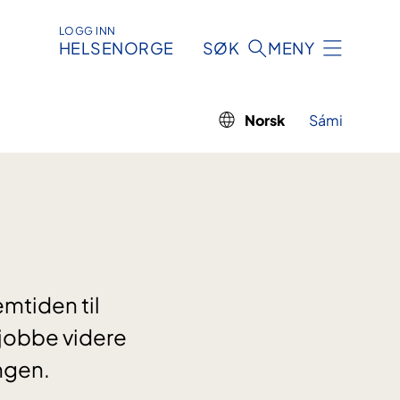
LOGG INN
HELSENORGE
SØK
MENY
Norsk
Sámi
mtiden til
 jobbe videre
ngen.