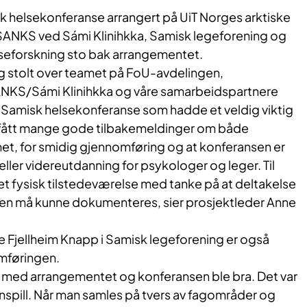
isk helsekonferanse arrangert på UiT Norges arktiske
. SANKS ved Sámi Klinihkka, Samisk legeforening og
lseforskning sto bak arrangementet.
og stolt over teamet på FoU-avdelingen,
NKS/Sámi Klinihkka og våre samarbeidspartnere
Samisk helsekonferanse som hadde et veldig viktig
e fått mange gode tilbakemeldinger om både
et, for smidig gjennomføring og at konferansen er
ller videreutdanning for psykologer og leger. Til
et fysisk tilstedeværelse med tanke på at deltakelse
en må kunne dokumenteres, sier prosjektleder Anne
e Fjellheim Knapp i Samisk legeforening er også
mføringen.
t med arrangementet og konferansen ble bra. Det var
pill. Når man samles på tvers av fagområder og