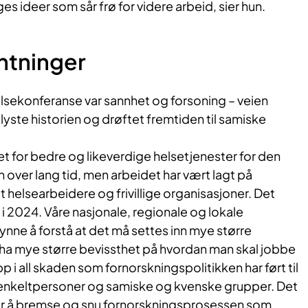
s ideer som sår frø for videre arbeid, sier hun.
ntninger
lsekonferanse var sannhet og forsoning – veien
lyste historien og drøftet fremtiden til samiske
et for bedre og likeverdige helsetjenester for den
over lang tid, men arbeidet har vært lagt på
t helsearbeidere og frivillige organisasjoner. Det
g i 2024. Våre nasjonale, regionale og lokale
ne å forstå at det må settes inn mye større
ha mye større bevissthet på hvordan man skal jobbe
pp i all skaden som fornorskningspolitikken har ført til
enkeltpersoner og samiske og kvenske grupper. Det
for å bremse og snu fornorskningsprosessen som