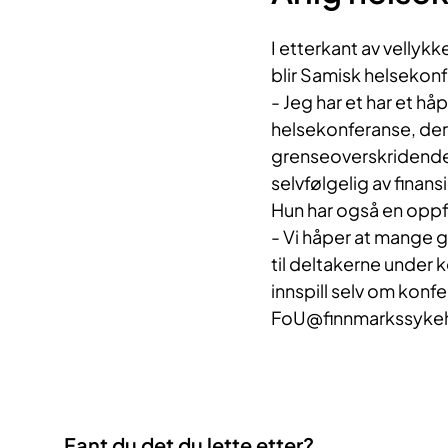
I etterkant av vellyk
blir Samisk helsekon
- Jeg har et har et håp
helsekonferanse, der 
grenseoverskridende o
selvfølgelig av finansi
Hun har også en oppfo
- Vi håper at mange g
til deltakerne under 
innspill selv om konf
FoU@finnmarkssykeh
Fant du det du lette etter?