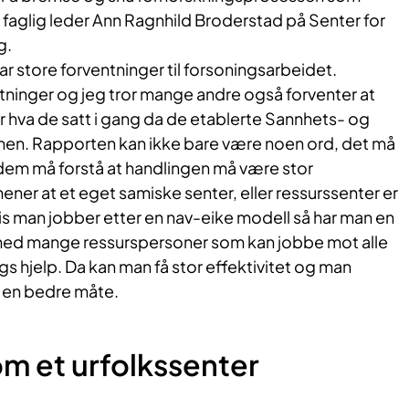
 faglig leder Ann Ragnhild Broderstad på Senter for
g.
ar store forventninger til forsoningsarbeidet.
ntninger og jeg tror mange andre også forventer at
 hva de satt i gang da de etablerte Sannhets- og
en. Rapporten kan ikke bare være noen ord, det må
em må forstå at handlingen må være stor
ner at et eget samiske senter, eller ressurssenter er
is man jobber etter en nav-eike modell så har man en
med mange ressurspersoner som kan jobbe mot alle
s hjelp. Da kan man få stor effektivitet og man
 en bedre måte.
 et urfolkssenter