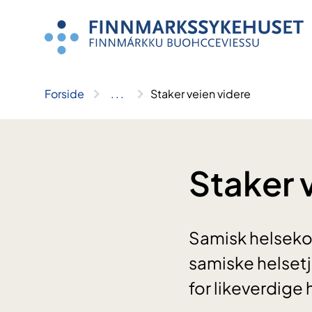
Hopp
til
innhold
Forside
..
.
Staker veien videre
Staker 
Samisk helsekon
samiske helsetj
for likeverdige