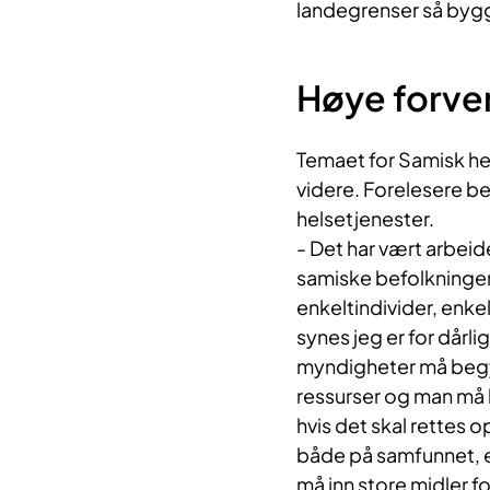
landegrenser så bygge
Høye forve
Temaet for Samisk he
videre. Forelesere be
helsetjenester.
- Det har vært arbeid
samiske befolkningen 
enkeltindivider, enkel
synes jeg er for dårli
myndigheter må begyn
ressurser og man må 
hvis det skal rettes o
både på samfunnet, 
må inn store midler 