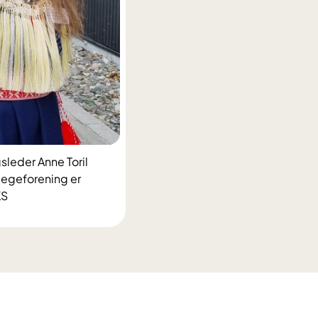
sleder Anne Toril
 legeforening er
KS