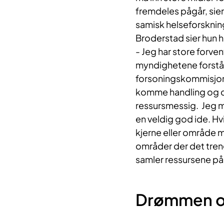
fremdeles pågår, sier
samisk helseforsknin
Broderstad sier hun h
- Jeg har store forve
myndighetene forstår
forsoningskommisjon
komme handling og d
ressursmessig. Jeg me
en veldig god ide. Hv
kjerne eller område 
områder der det treng
samler ressursene på
Drømmen om