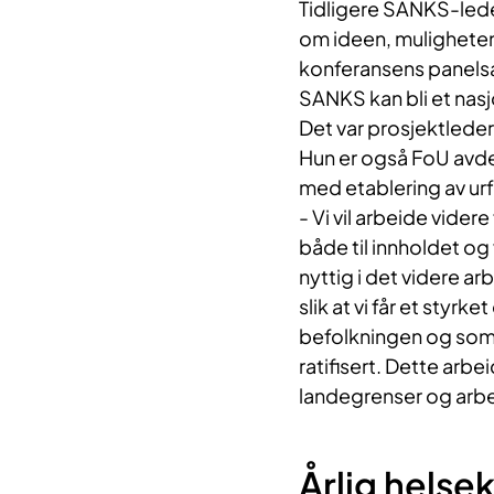
Tidligere SANKS-lede
om ideen, mulighetene
konferansens panelsa
SANKS kan bli et nasj
Det var prosjektleder
Hun er også FoU avdel
med etablering av urf
- Vi vil arbeide videre
både til innholdet og
nyttig i det videre ar
slik at vi får et styr
befolkningen og som 
ratifisert. Dette arbe
landegrenser og arbei
Årlig helse