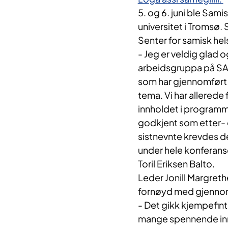
5. og 6. juni ble Sam
universitet i Tromsø
Senter for samisk he
- Jeg er veldig glad 
arbeidsgruppa på SA
som har gjennomført 
tema. Vi har allered
innholdet i programm
godkjent som etter- e
sistnevnte krevdes d
under hele konferans
Toril Eriksen Balto.
Leder Jonill Margreth
fornøyd med gjenno
- Det gikk kjempefin
mange spennende inns