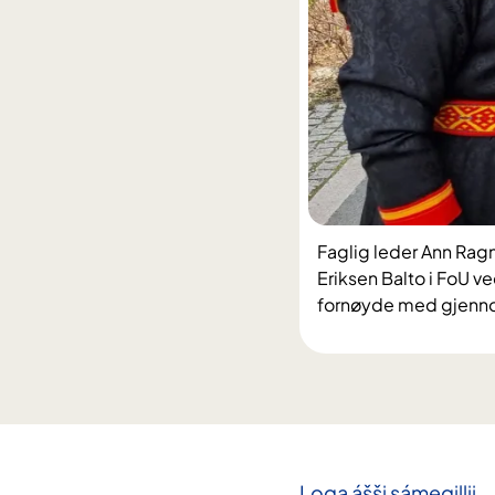
Faglig leder Ann Ragn
Eriksen Balto i FoU v
fornøyde med gjennom
Loga ášši sámegillii.