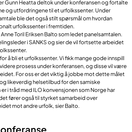
r Gunn Heatta deltok under konferansen og fortalte
 og utfordringene til et urfolkssenter. Under
mtale ble det også stilt spørsmål om hvordan
onalt urfolkssenter i fremtiden.
 Anne Toril Eriksen Balto som ledet panelsamtalen.
ingsleder i SANKS og sier de vil fortsette arbeidet
olkssenter.
 for å bli et urfolkssenter. Vi fikk mange gode innspill
 videre prosess under konferansen, og disse vil være
beidet. For oss er det viktig å jobbe mot dette målet
ket og likeverdig helsetilbud for den samiske
er i tråd med ILO konvensjonen som Norge har
idet fører også til styrket samarbeid over
det mot andre urfolk, sier Balto.
konferanse