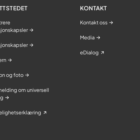
TTSTEDET
KONTAKT
trere
Kontakt oss
sjonskapsler
Media
sjonskapsler
eDialog
ern
on og foto
elding om universell
ng
elighetserklæring