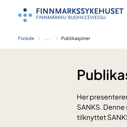
Hopp
til
innhold
Forside
..
.
Publikasjoner
Publika
Her presenterer 
SANKS. Denne s
tilknyttet SANK