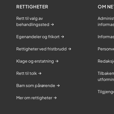
RETTIGHETER
OM NE
Rett til valg av
Adminis
behandlingssted
informa
Egenandeler og frikort
Informa
Rettigheter ved fristbrudd
Personv
Klage og erstatning
Redaksj
Rett til tolk
Tilbakem
utformi
Barn som pårørende
Tilgjeng
Mer om rettigheter