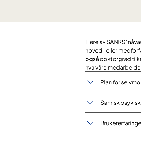
Flere av SANKS' nåvæ
hoved- eller medforfat
også doktorgrad tilk
hva våre medarbeider
Plan for selvmo
Samisk psykisk
Brukererfaring