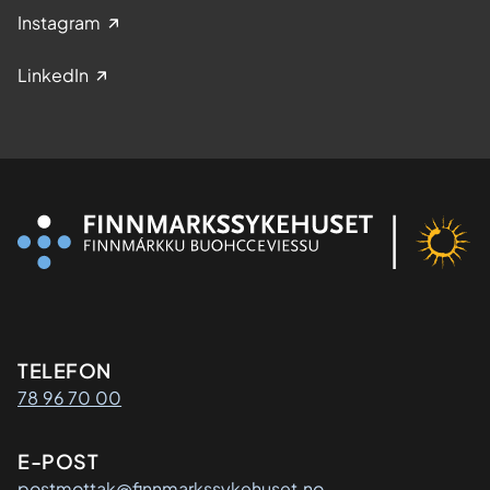
Instagram
LinkedIn
Kontaktinformasjon
TELEFON
78 96 70 00
E-POST
postmottak@finnmarkssykehuset.no