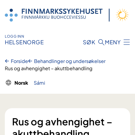
Hopp
til
innhold
LOGG INN
HELSENORGE
SØK
MENY
Forside
Behandlinger og undersøkelser
Rus og avhengighet – akuttbehandling
Norsk
Sámi
Rus og avhengighet –
akuttbehandling