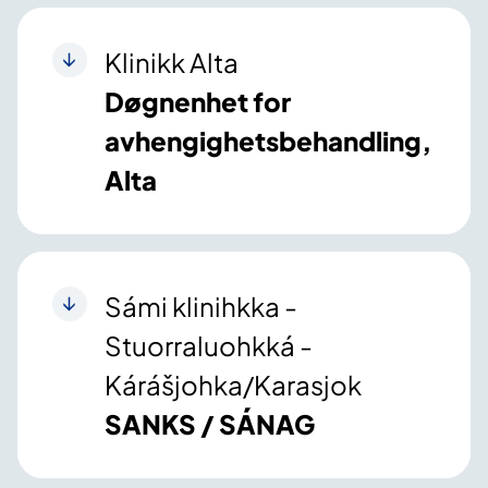
Klinikk Alta
Døgnenhet for
avhengighetsbehandling,
Alta
Sámi klinihkka -
Stuorraluohkká -
Kárášjohka/Karasjok
SANKS / SÁNAG