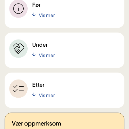
Før
Vis mer
Under
Vis mer
Etter
Vis mer
Vær oppmerksom